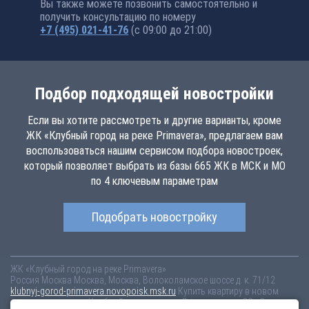
Вы также можете позвонить самостоятельно и
получить консультацию по номеру
+7 (495) 021-41-76
(с 09:00 до 21:00)
Подбор подходящей новостройки
Если вы хотите рассмотреть и другие варианты, кроме
ЖК «Клубный город на реке Primavera», предлагаем вам
воспользоваться нашим сервисом подбора новостроек,
который позволяет выбрать из базы 665 ЖК в МСК и МО
по 4 ключевым параметрам
Подобрать новостройку
ЖК «Клубный город на реке Primavera»
Россия
Москва
Москва, Москва, Волоколамское шоссе д. к. 71/12
klubnyj-gorod-primavera.novopoisk.msk.ru
Купить квартиру в новом
жилом комплексе «Клубный город на реке Primavera» от «СЗ «Стадион