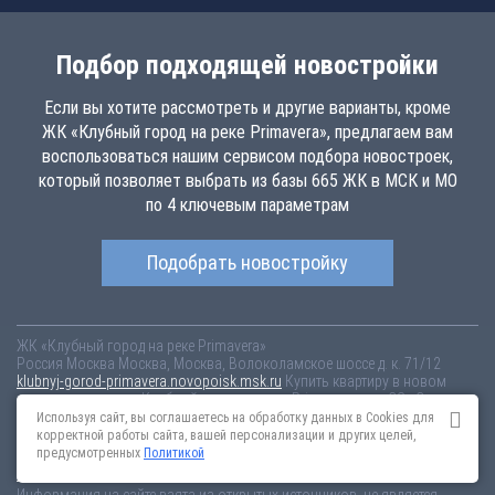
Подбор подходящей новостройки
Если вы хотите рассмотреть и другие варианты, кроме
ЖК «Клубный город на реке Primavera», предлагаем вам
воспользоваться нашим сервисом подбора новостроек,
который позволяет выбрать из базы 665 ЖК в МСК и МО
по 4 ключевым параметрам
Подобрать новостройку
ЖК «Клубный город на реке Primavera»
Россия
Москва
Москва, Москва, Волоколамское шоссе д. к. 71/12
klubnyj-gorod-primavera.novopoisk.msk.ru
Купить квартиру в новом
жилом комплексе «Клубный город на реке Primavera» от «СЗ «Стадион
"Спартак"»» в Покровском-Стрешнево. Квартиры различных
Используя сайт, вы соглашаетесь на обработку данных в Cookies для
планировок от 22.19 млн рублей!
корректной работы сайта, вашей персонализации и других целей,
предусмотренных
Политикой
Новостройки Санкт-Петербурга
Новостройки Москвы