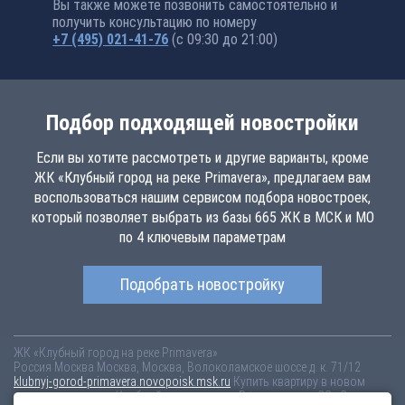
Вы также можете позвонить самостоятельно и
получить консультацию по номеру
+7 (495) 021-41-76
(с 09:30 до 21:00)
Подбор подходящей новостройки
Если вы хотите рассмотреть и другие варианты, кроме
ЖК «Клубный город на реке Primavera», предлагаем вам
воспользоваться нашим сервисом подбора новостроек,
который позволяет выбрать из базы 665 ЖК в МСК и МО
по 4 ключевым параметрам
Подобрать новостройку
ЖК «Клубный город на реке Primavera»
Россия
Москва
Москва, Москва, Волоколамское шоссе д. к. 71/12
klubnyj-gorod-primavera.novopoisk.msk.ru
Купить квартиру в новом
жилом комплексе «Клубный город на реке Primavera» от «СЗ «Стадион