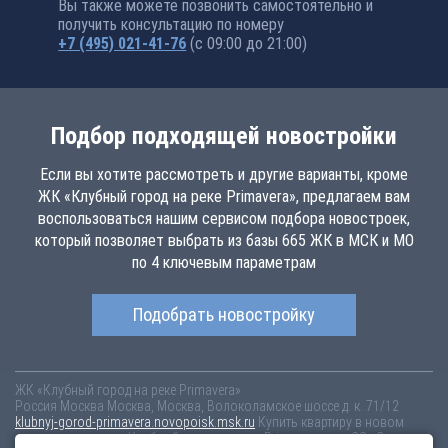
Вы также можете позвонить самостоятельно и
получить консультацию по номеру
+7 (495) 021-41-76
(с 09:00 до 21:00)
Подбор подходящей новостройки
Если вы хотите рассмотреть и другие варианты, кроме
ЖК «Клубный город на реке Primavera», предлагаем вам
воспользоваться нашим сервисом подбора новостроек,
который позволяет выбрать из базы 665 ЖК в МСК и МО
по 4 ключевым параметрам
Подобрать новостройку
ЖК «Клубный город на реке Primavera»
Россия
Москва
Москва, Москва, Волоколамское шоссе д. к. 71/12
klubnyj-gorod-primavera.novopoisk.msk.ru
Купить квартиру в новом
жилом комплексе «Клубный город на реке Primavera» от «СЗ «Стадион