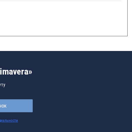
imavera»
уту
нок
циальности