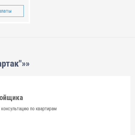
платы
ртак"»»
ройщика
 консультацию по квартирам