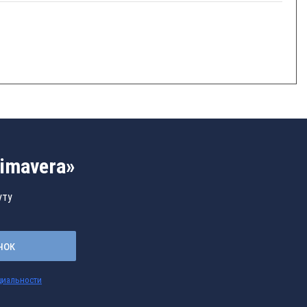
imavera»
уту
нок
циальности