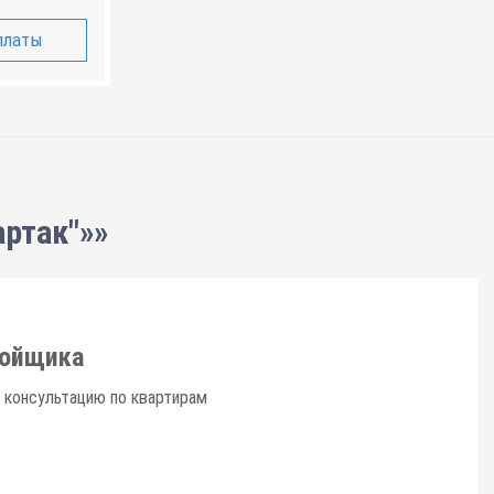
платы
ртак"»»
ройщика
 консультацию по квартирам